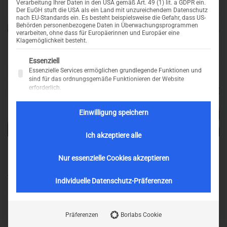
Verarbeitung Ihrer Daten in den USA gemäß Art. 49 (1) lit. a GDPR ein.
Der EuGH stuft die USA als ein Land mit unzureichendem Datenschutz
nach EU-Standards ein. Es besteht beispielsweise die Gefahr, dass US-
Behörden personenbezogene Daten in Überwachungsprogrammen
verarbeiten, ohne dass für Europäerinnen und Europäer eine
Klagemöglichkeit besteht.
Es folgt eine Liste der Service-Gruppen, für die eine Einwillig
Essenziell
Essenzielle Services ermöglichen grundlegende Funktionen und
sind für das ordnungsgemäße Funktionieren der Website
erforderlich.
Einwilligung speichern
Ich akzeptiere alle
Nur essenzielle Cookies akzeptieren
Lorem Ipsum is simply dummy text of the printing and
typesetting industry. Lorem Ipsum has been the industry’s
Individuelle Datenschutz-Präferenzen
standard dummy text ever since the 1500s, when an unknown
printer took a galley of type and scrambled it to make a type
Präferenzen
Borlabs Cookie
specimen book. It has survived not only five centuries, but