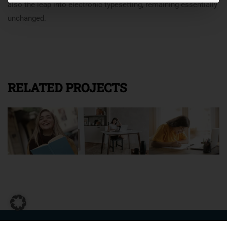
also the leap into electronic typesetting, remaining essentially
unchanged.
RELATED PROJECTS