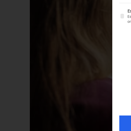
Es fol
Es
Es
or