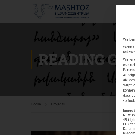
A
Wir ben
Wenn Si
READING GL
müssen 
Wir ver
essenzi
Persone
Anzeige
die Ver
Verpfli
können 
dass au
verfügb
Home
Projects
Einige 
Nutzung
49 (1) 
EU-Stan
Daten 
Klagemö