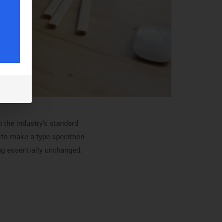
 the industry’s standard
t to make a type specimen
ing essentially unchanged.