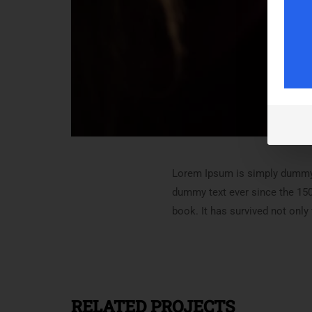
Lorem Ipsum is simply dummy t
dummy text ever since the 150
book. It has survived not only 
RELATED PROJECTS