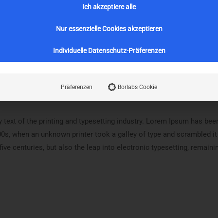
Ich akzeptiere alle
Nur essenzielle Cookies akzeptieren
Individuelle Datenschutz-Präferenzen
Präferenzen
Borlabs Cookie
ext of the printing and typesetting industry. Lorem Ipsum has been
0s, when an unknown printer took a galley of type and scrambled i
five centuries, but also the leap into electronic typesetting, remain