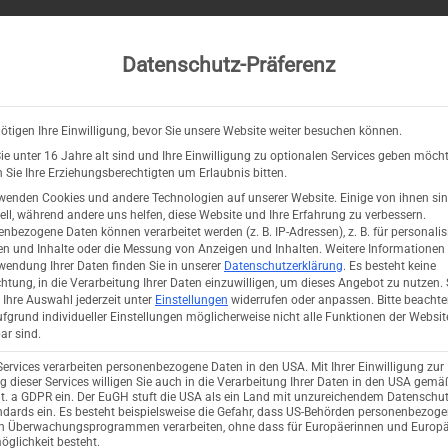
KTUELLE KURSE
BILDUNGSANGEBOTE
VERANSTALTUNGEN
Datenschutz-Präferenz
ötigen Ihre Einwilligung, bevor Sie unsere Website weiter besuchen können.
e unter 16 Jahre alt sind und Ihre Einwilligung zu optionalen Services geben möcht
ASSES
Sie Ihre Erziehungsberechtigten um Erlaubnis bitten.
wenden Cookies und andere Technologien auf unserer Website. Einige von ihnen si
ell, während andere uns helfen, diese Website und Ihre Erfahrung zu verbessern.
nbezogene Daten können verarbeitet werden (z. B. IP-Adressen), z. B. für personalis
n und Inhalte oder die Messung von Anzeigen und Inhalten.
Weitere Informationen
wendung Ihrer Daten finden Sie in unserer
Datenschutzerklärung
.
Es besteht keine
chtung, in die Verarbeitung Ihrer Daten einzuwilligen, um dieses Angebot zu nutzen.
Ihre Auswahl jederzeit unter
Einstellungen
widerrufen oder anpassen.
Bitte beachte
fgrund individueller Einstellungen möglicherweise nicht alle Funktionen der Websit
ar sind.
Services verarbeiten personenbezogene Daten in den USA. Mit Ihrer Einwilligung zur
 dieser Services willigen Sie auch in die Verarbeitung Ihrer Daten in den USA gemäß
lit. a GDPR ein. Der EuGH stuft die USA als ein Land mit unzureichendem Datenschu
dards ein. Es besteht beispielsweise die Gefahr, dass US-Behörden personenbezog
in Überwachungsprogrammen verarbeiten, ohne dass für Europäerinnen und Europä
glichkeit besteht.